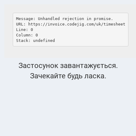
language
Перемкнути
навігацію
Message: Unhandled rejection in promise.
Облік робочого часу
URL: https://invoice.codejig.com/uk/timesheet
Line: 0
Column: 0
Stack: undefined
Облік робочого часу
PRO
PRO
МОЇ ЗВІТИ
Застосунок завантажується.
Зачекайте будь ласка.
Відпрацьований
час
Період
звітування
Завдання