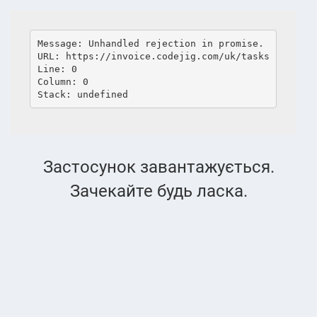
language
Перемкнути
навігацію
Message: Unhandled rejection in promise.
Завдання
URL: https://invoice.codejig.com/uk/tasks
Line: 0
Column: 0
Stack: undefined
Завдання
PRO
PRO
МОЇ ЗАВДАННЯ
Застосунок завантажується.
Зачекайте будь ласка.
Видалити
0
ЗАВДАННЯ ЗА МІСЯЦЯМИ