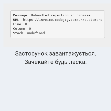
language
Перемкнути
навігацію
Message: Unhandled rejection in promise.
Мої клієнти
URL: https://invoice.codejig.com/uk/customers
Line: 0
Column: 0
Stack: undefined
Мої клієнти
PRO
PRO
Створити нового
Застосунок завантажується.
Зачекайте будь ласка.
Видалити
0